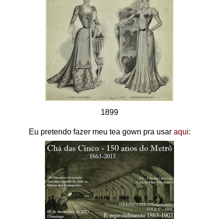
1899
Eu pretendo fazer meu tea gown pra usar
aqui
: