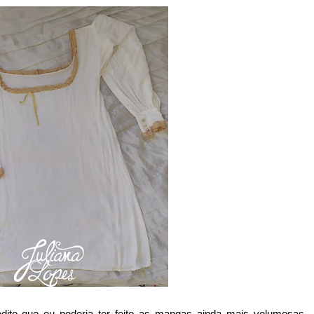
redito que eu poderia ter feito as mangas ainda mais volumosas