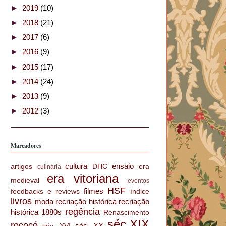
►
2019
(10)
►
2018
(21)
►
2017
(6)
►
2016
(9)
►
2015
(17)
►
2014
(24)
►
2013
(9)
►
2012
(3)
Marcadores
cultura
ensaio
artigos
DHC
era
culinária
era vitoriana
medieval
eventos
HSF
filmes
feedbacks e reviews
índice
livros
moda
recriação histórica
recriação
regência
histórica 1880s
Renascimento
séc.XIX
rococó
séc. XX