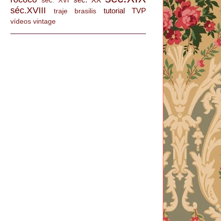
séc. XVI
séc.XVIII
tutorial
TVP
traje brasilis
vídeos
vintage