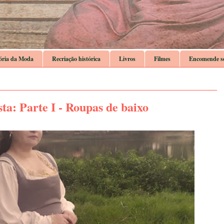
ória da Moda
Recriação histórica
Livros
Filmes
Encomende se
ta: Parte I - Roupas de baixo