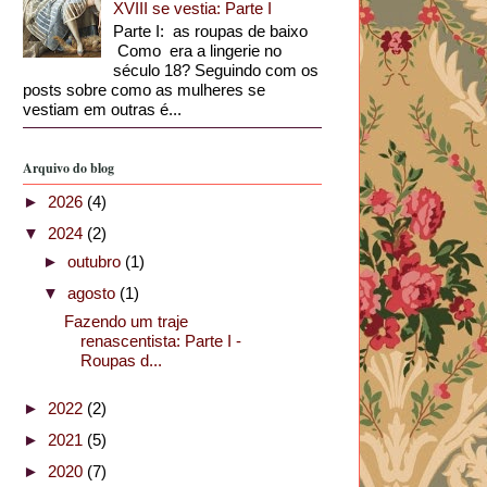
XVIII se vestia: Parte I
Parte I: as roupas de baixo
Como era a lingerie no
século 18? Seguindo com os
posts sobre como as mulheres se
vestiam em outras é...
Arquivo do blog
►
2026
(4)
▼
2024
(2)
►
outubro
(1)
▼
agosto
(1)
Fazendo um traje
renascentista: Parte I -
Roupas d...
►
2022
(2)
►
2021
(5)
►
2020
(7)