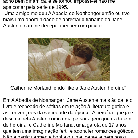
acho bem dinâmica, e se tornou impossível não me
apaixonar pela série de 1995.
Uma amiga me deu A Abadia de Northanger então eu tive
mais uma oportunidade de apreciar o trabalho da Jane
Austen e não me decepcionei nem um pouco.
Catherine Morland lendo"like a Jane Austen heroine".
Em A Abadia de Northanger, Jane Austen é mais ácida, e o
livro é recheado de sátiras em relação à literatura gótica e
as convenções da sociedade da época. A heroína, que já é
descrita pela Austen como uma personagem que nada tem
de heroína, é Catherine Morland, uma garota de 17 anos
que tem uma imaginação fértil e adora ler romances góticos.
Não é particularmente bonita ou inteligente, e nem possui