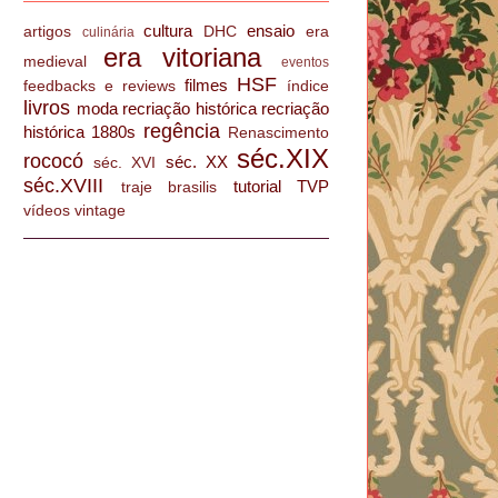
cultura
ensaio
artigos
DHC
era
culinária
era vitoriana
medieval
eventos
HSF
filmes
feedbacks e reviews
índice
livros
moda
recriação histórica
recriação
regência
histórica 1880s
Renascimento
séc.XIX
rococó
séc. XX
séc. XVI
séc.XVIII
tutorial
TVP
traje brasilis
vídeos
vintage