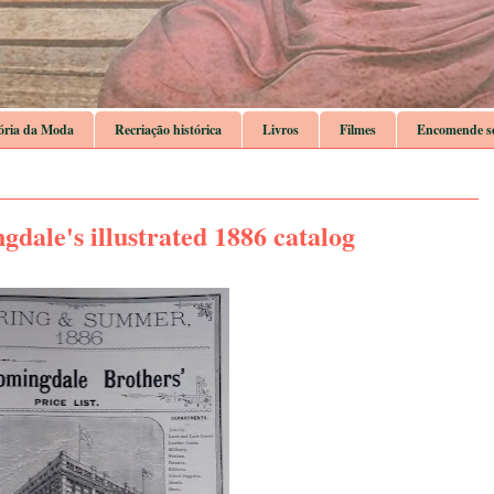
ória da Moda
Recriação histórica
Livros
Filmes
Encomende se
gdale's illustrated 1886 catalog