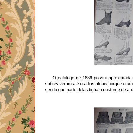
    O catálogo de 1886 possui aproximadamente 1,700 itens. Em 176 páginas ilustradas. Poucos catálogos 
sobreviveram até os dias atuais porque era
sendo que parte delas tinha o costume de arr