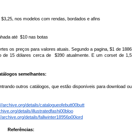
 a $3,25, nos modelos com rendas, bordados e afins
inhada até  $10 nas botas
o de 15 dólares cerca de  $390 atualmente. E um corset de 1,5 
atálogos semelhantes:
://archive.org/details/catalogueofebutt00butt
chive.org/details/illustratedfashi00bloo
//archive.org/details/fallwinter18956p00jord
Referências: