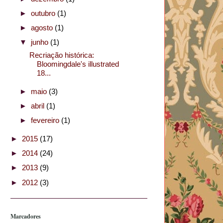
►
outubro
(1)
►
agosto
(1)
▼
junho
(1)
Recriação histórica:
Bloomingdale's illustrated
18...
►
maio
(3)
►
abril
(1)
►
fevereiro
(1)
►
2015
(17)
►
2014
(24)
►
2013
(9)
►
2012
(3)
Marcadores