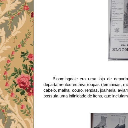
    Bloomingdale era uma loja de departamentos popular em Nova York, fundada em 1872. Entre seus 
departamentos estava roupas (femininas, masc
cabelo, malha, couro, rendas, joalheria, aviam
possuía uma infinidade de itens, que incluíam 