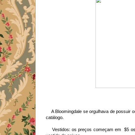
    A Bloomingdale se orgulhava de possuir os menores preços , o que era repetido diversas vezes ao longo do 
catálogo. 
    Vestidos: os preços começam em  $5 os conjuntos para serem usado no dia a dia e vão até $50  em um 