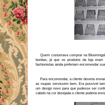
    Quem costumava comprar na Bloomingdale eram principalmente donas de casas que gostavam de coisas 
bonitas, já que os produtos da loja era
fashionistas ainda preferiam encomendar sua
    Para encomendar, a cliente deveria enviar, suas medidas  junto da descrição dos itens desejados, para que 
as roupas servissem bem. Era possível ta
um design novo para que pudesse ser confe
cabelo na cor desejada o cliente poderia envi