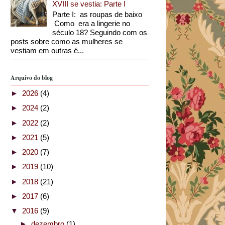
XVIII se vestia: Parte I
Parte I: as roupas de baixo
Como era a lingerie no
século 18? Seguindo com os
posts sobre como as mulheres se
vestiam em outras é...
Arquivo do blog
►
2026
(4)
►
2024
(2)
►
2022
(2)
►
2021
(5)
►
2020
(7)
►
2019
(10)
►
2018
(21)
►
2017
(6)
▼
2016
(9)
►
dezembro
(1)