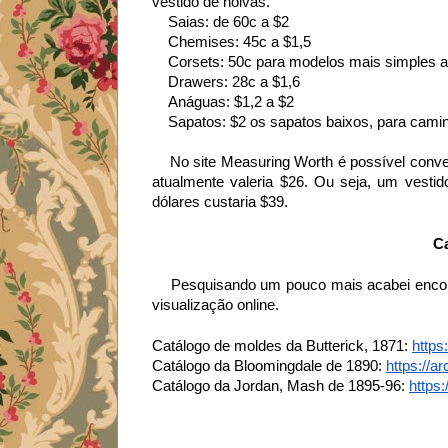
vestido de noivas. 
    Saias: de 60c a $2 
    Chemises: 45c a $1,5 
    Corsets: 50c para modelos mais simples
    Drawers: 28c a $1,6 
    Anáguas: $1,2 a $2 
    Sapatos: $2 os sapatos baixos, para cam
    No site Measuring Worth é possível convertes os preços para valores atuais. Segundo a pagina, $1 de 1886 
atualmente valeria $26. 
Ou seja, um vestid
dólares custaria $39.
C
    Pesquisando um pouco mais acabei encontrando outros catálogos, que estão disponíveis para download ou 
visualização online. 
Catálogo de moldes da Butterick, 1871: 
https
Catálogo da Bloomingdale de 1890: 
https://ar
Catálogo da Jordan, Mash de 1895-96: 
https: