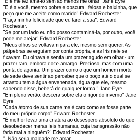
"Ele me fez amá-lo sem ao menos me olhar" Jane Eyre
"E é a você, mesmo pobre e obscura, feiosa e baixinha, que
peço que me aceite como marido" Edward Rochester
"Faça minha felicidade que eu farei a sua". Edward
Rochester.
"Se por um lado eu não posso contaminá-la, por outro, você
pode me arejar" Edward Rochester
"Meus olhos se voltavam para ele, mesmo sem querer. As
pálpebras se erguiam por conta própria, e as íris nele se
fixavam. Eu olhava e sentia um prazer agudo em olhar - um
prazer raro, embora doce-amargo. Precioso, mas com uma
ponta de agonia. Um prazer como o que um homem morto
de sede deve sentir ao perceber que o poço até o qual se
arrastou tem a água envenenada, água que ele, mesmo
sabendo disso, beberá de qualquer forma." Jane Eyre
"Em pleno verão, descera sobre ela o rigor do inverno" Jane
Eyre
"Cada átomo de sua carne me é caro como se fosse parte
do meu próprio corpo" Edward Rochester
"É melhor levar uma criatura ao desespero absoluto do que
desobedecer meras leis humanas, cuja transgressão não
faria mal a ninguém?" Edward Rochester
"- Não seria maldade me amar