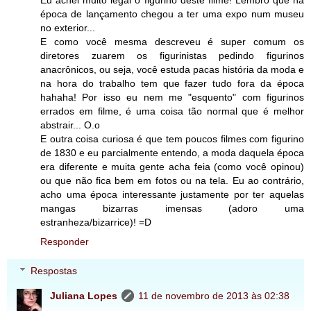
Eu achei muito legal o figurino deste filme! Lembro que na
época de lançamento chegou a ter uma expo num museu
no exterior...
E como você mesma descreveu é super comum os
diretores zuarem os figurinistas pedindo figurinos
anacrônicos, ou seja, você estuda pacas história da moda e
na hora do trabalho tem que fazer tudo fora da época
hahaha! Por isso eu nem me "esquento" com figurinos
errados em filme, é uma coisa tão normal que é melhor
abstrair... O.o
E outra coisa curiosa é que tem poucos filmes com figurino
de 1830 e eu parcialmente entendo, a moda daquela época
era diferente e muita gente acha feia (como você opinou)
ou que não fica bem em fotos ou na tela. Eu ao contrário,
acho uma época interessante justamente por ter aquelas
mangas bizarras imensas (adoro uma
estranheza/bizarrice)! =D
Responder
Respostas
Juliana Lopes
11 de novembro de 2013 às 02:38