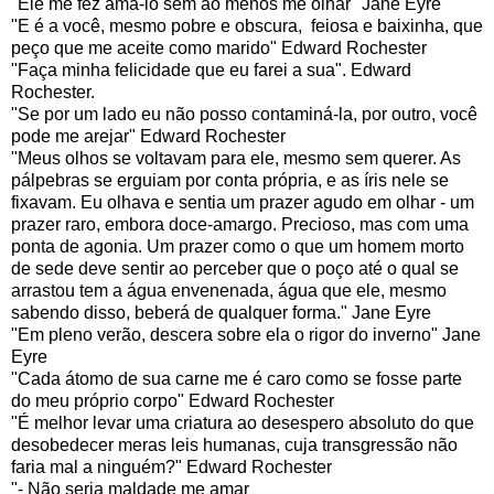
"Ele me fez amá-lo sem ao menos me olhar" Jane Eyre
"E é a você, mesmo pobre e obscura, feiosa e baixinha, que
peço que me aceite como marido" Edward Rochester
"Faça minha felicidade que eu farei a sua". Edward
Rochester.
"Se por um lado eu não posso contaminá-la, por outro, você
pode me arejar" Edward Rochester
"Meus olhos se voltavam para ele, mesmo sem querer. As
pálpebras se erguiam por conta própria, e as íris nele se
fixavam. Eu olhava e sentia um prazer agudo em olhar - um
prazer raro, embora doce-amargo. Precioso, mas com uma
ponta de agonia. Um prazer como o que um homem morto
de sede deve sentir ao perceber que o poço até o qual se
arrastou tem a água envenenada, água que ele, mesmo
sabendo disso, beberá de qualquer forma." Jane Eyre
"Em pleno verão, descera sobre ela o rigor do inverno" Jane
Eyre
"Cada átomo de sua carne me é caro como se fosse parte
do meu próprio corpo" Edward Rochester
"É melhor levar uma criatura ao desespero absoluto do que
desobedecer meras leis humanas, cuja transgressão não
faria mal a ninguém?" Edward Rochester
"- Não seria maldade me amar