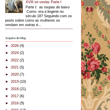
XVIII se vestia: Parte I
Parte I: as roupas de baixo
Como era a lingerie no
século 18? Seguindo com os
posts sobre como as mulheres se
vestiam em outras é...
Arquivo do blog
►
2026
(4)
►
2024
(2)
►
2022
(2)
►
2021
(5)
►
2020
(7)
►
2019
(10)
►
2018
(21)
►
2017
(6)
►
2016
(9)