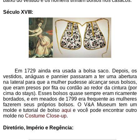
baixo do vestido e os homens tinham bolsos nos casacos.
Século XVIII:
     Em 1729 ainda era usada a bolsa saco. Depois, os 
vestidos, anáguas e pannier passaram a ter uma abertura 
na lateral para que a mulher pudesse alcançar seus bolsos, 
que eram presos por fita ou cordão ao redor da cintura (por 
cima do stays). Esses bolsos quase sempre eram ricamente 
bordados, e em meados de 1799 era frequente as mulheres 
fazerem seus próprios bolsos. O V&A Museum tem um 
molde e tutorial de bolso 
aqui
 e você pode encontrar outro 
molde no
 Costume Close-up
.
Diretório, Império e Regência: