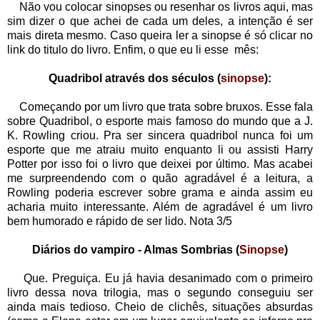
Não vou colocar sinopses ou resenhar os livros aqui, mas
sim dizer o que achei de cada um deles, a intenção é ser
mais direta mesmo. Caso queira ler a sinopse é só clicar no
link do titulo do livro. Enfim, o que eu li esse mês:
Quadribol através dos séculos (
sinopse
):
Começando por um livro que trata sobre bruxos. Esse fala
sobre Quadribol, o esporte mais famoso do mundo que a J.
K. Rowling criou. Pra ser sincera quadribol nunca foi um
esporte que me atraiu muito enquanto li ou assisti Harry
Potter por isso foi o livro que deixei por último. Mas acabei
me surpreendendo com o quão agradável é a leitura, a
Rowling poderia escrever sobre grama e ainda assim eu
acharia muito interessante. Além de agradável é um livro
bem humorado e rápido de ser lido. Nota 3/5
Diários do vampiro - Almas Sombrias (
Sinopse
)
Que. Preguiça. Eu já havia desanimado com o primeiro
livro dessa nova trilogia, mas o segundo conseguiu ser
ainda mais tedioso. Cheio de clichês, situações absurdas