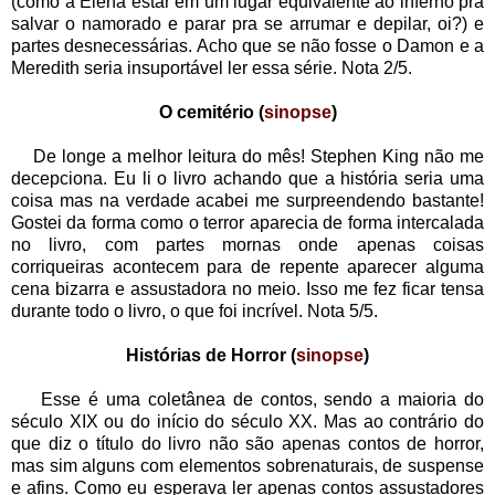
(como a Elena estar em um lugar equivalente ao inferno pra
salvar o namorado e parar pra se arrumar e depilar, oi?) e
partes desnecessárias. Acho que se não fosse o Damon e a
Meredith seria insuportável ler essa série. Nota 2/5.
O cemitério (
sinopse
)
De longe a melhor leitura do mês! Stephen King não me
decepciona. Eu li o livro achando que a história seria uma
coisa mas na verdade acabei me surpreendendo bastante!
Gostei da forma como o terror aparecia de forma intercalada
no livro, com partes mornas onde apenas coisas
corriqueiras acontecem para de repente aparecer alguma
cena bizarra e assustadora no meio. Isso me fez ficar tensa
durante todo o livro, o que foi incrível. Nota 5/5.
Histórias de Horror (
sinopse
)
Esse é uma coletânea de contos, sendo a maioria do
século XIX ou do início do século XX. Mas ao contrário do
que diz o título do livro não são apenas contos de horror,
mas sim alguns com elementos sobrenaturais, de suspense
e afins. Como eu esperava ler apenas contos assustadores