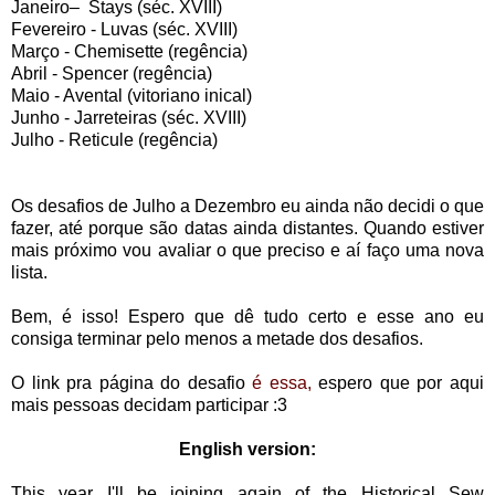
Janeiro– Stays (séc. XVIII)
Fevereiro - Luvas (séc. XVIII)
Março - Chemisette (regência)
Abril - Spencer (regência)
Maio - Avental (vitoriano inical)
Junho - Jarreteiras (séc. XVIII)
Julho - Reticule (regência)
Os desafios de Julho a Dezembro eu ainda não decidi o que
fazer, até porque são datas ainda distantes. Quando estiver
mais próximo vou avaliar o que preciso e aí faço uma nova
lista.
Bem, é isso! Espero que dê tudo certo e esse ano eu
consiga terminar pelo menos a metade dos desafios.
O link pra página do desafio
é essa,
espero que por aqui
mais pessoas decidam participar :3
English version:
This year I'll be joining again of the Historical Sew